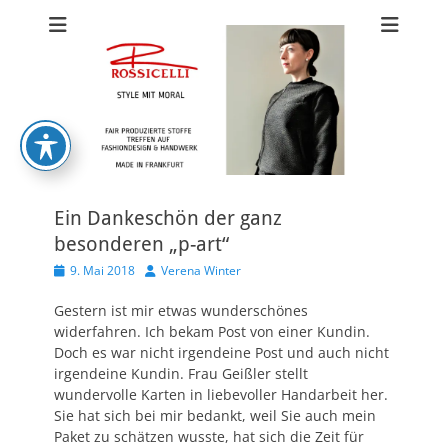
ROSSICELLI FAIR
FAIR FASHION FRANKFURT
FASHION
FRANKFURT
Ein Dankeschön der ganz
besonderen „p-art“
Veröffentlicht
Autor
9. Mai 2018
Verena Winter
am
Gestern ist mir etwas wunderschönes
widerfahren. Ich bekam Post von einer Kundin.
Doch es war nicht irgendeine Post und auch nicht
irgendeine Kundin. Frau Geißler stellt
wundervolle Karten in liebevoller Handarbeit her.
Sie hat sich bei mir bedankt, weil Sie auch mein
Paket zu schätzen wusste, hat sich die Zeit für