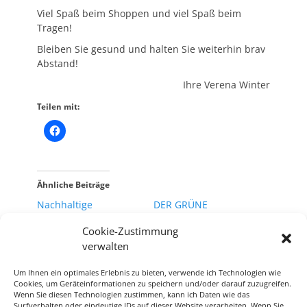
Viel Spaß beim Shoppen und viel Spaß beim
Tragen!
Bleiben Sie gesund und halten Sie weiterhin brav
Abstand!
Ihre Verena Winter
Teilen mit:
Ähnliche Beiträge
Nachhaltige
DER GRÜNE
Mundmasken
ADVENTSKALENDER
Cookie-Zustimmung
11. April 2020
1. Dezember 2020
In "Allgemein"
verwalten
In "Allgemein"
Made in FFM – Die
Um Ihnen ein optimales Erlebnis zu bieten, verwende ich Technologien wie
Messe am
Cookies, um Geräteinformationen zu speichern und/oder darauf zuzugreifen.
Wenn Sie diesen Technologien zustimmen, kann ich Daten wie das
kommenden
Surfverhalten oder eindeutige IDs auf dieser Website verarbeiten. Wenn Sie