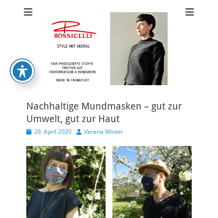
ROSSICELLI FAIR
FAIR FASHION FRANKFURT
FASHION
FRANKFURT
Nachhaltige Mundmasken – gut zur
Umwelt, gut zur Haut
Veröffentlicht
Autor
29. April 2020
Verena Winter
am