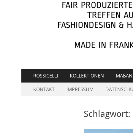
Primäres
Zum
ROSSICELLI
KOLLEKTIONEN
MAßAN
Inhalt
Menü
Sekundär-
Zum
springen
KONTAKT
IMPRESSUM
DATENSCHU
Inhalt
Menü
springen
Schlagwort: